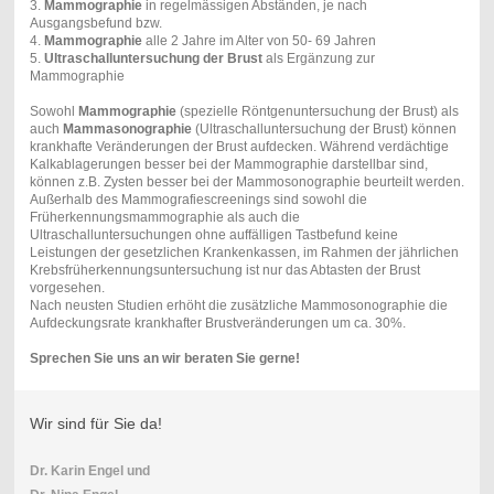
3.
Mammographie
in regelmässigen Abständen, je nach
Ausgangsbefund bzw.
4.
Mammographie
alle 2 Jahre im Alter von 50- 69 Jahren
5.
Ultraschalluntersuchung der Brust
als Ergänzung zur
Mammographie
Sowohl
Mammographie
(spezielle Röntgenuntersuchung der Brust) als
auch
Mammasonographie
(Ultraschalluntersuchung der Brust) können
krankhafte Veränderungen der Brust aufdecken. Während verdächtige
Kalkablagerungen besser bei der Mammographie darstellbar sind,
können z.B. Zysten besser bei der Mammosonographie beurteilt werden.
Außerhalb des Mammografiescreenings sind sowohl die
Früherkennungsmammographie als auch die
Ultraschalluntersuchungen ohne auffälligen Tastbefund keine
Leistungen der gesetzlichen Krankenkassen, im Rahmen der jährlichen
Krebsfrüherkennungsuntersuchung ist nur das Abtasten der Brust
vorgesehen.
Nach neusten Studien erhöht die zusätzliche Mammosonographie die
Aufdeckungsrate krankhafter Brustveränderungen um ca. 30%.
Sprechen Sie uns an wir beraten Sie gerne!
Wir sind für Sie da!
Dr. Karin Engel
und