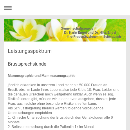
Gemeinschaftspraxis
Dr. Karin Engel und Dr. Nina Engel
Ihre Frauenärztinnen in Schwabach
Leistungsspektrum
Brustsprechstunde
Mammographie und Mammasonographie
jährlich erkranken in unserem Land mehr als 50.000 Frauen an
Brustkrebs. Im Laufe Ihres Lebens also jede 8. bis 10. Frau. Leider sind
die genauen Ursachen noch weitgehend unklar. Auch wenn es sog.
Risikofaktoren gibt, müssen wir leider davon ausgehen, dass es jede
Frau, auch solche ohne besondere Risiken, treffen kann.
Als Schlussfolgerung hieraus werden folgende vorbeugende
Untersuchungen empfohlen:
1. Klinische Untersuchung der Brust durch den Gynäkologen alle 6
Monate
2. Selbstuntersuchung durch die Patientin 1x im Monat