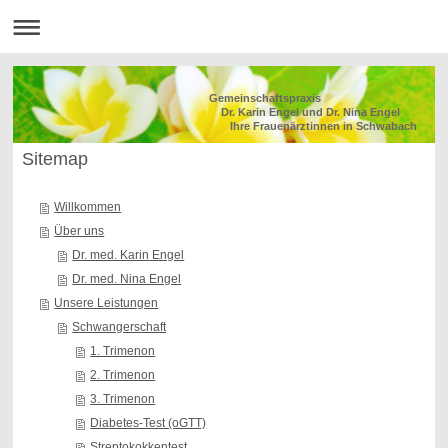
Gemeinschaftspraxis
Dr. Karin Engel und Dr. Nina Engel
Ihre Frauenärztinnen in Schwabach
Sitemap
Willkommen
Über uns
Dr. med. Karin Engel
Dr. med. Nina Engel
Unsere Leistungen
Schwangerschaft
1. Trimenon
2. Trimenon
3. Trimenon
Diabetes-Test (oGTT)
Streptokokkentest