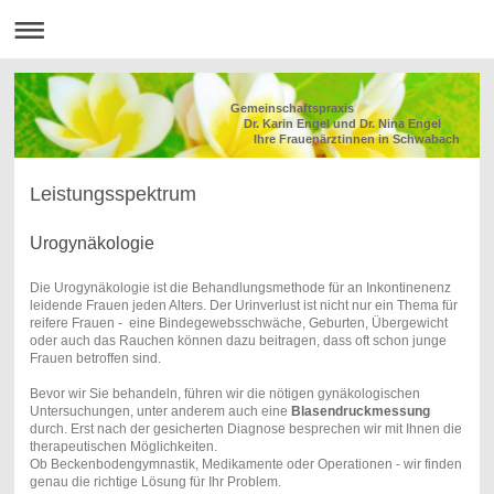
Gemeinschaftspraxis
Dr. Karin Engel und Dr. Nina Engel
Ihre Frauenärztinnen in Schwabach
Leistungsspektrum
Urogynäkologie
Die Urogynäkologie ist die Behandlungsmethode für an Inkontinenenz
leidende Frauen jeden Alters. Der Urinverlust ist nicht nur ein Thema für
reifere Frauen - eine Bindegewebsschwäche, Geburten, Übergewicht
oder auch das Rauchen können dazu beitragen, dass oft schon junge
Frauen betroffen sind.
Bevor wir Sie behandeln, führen wir die nötigen gynäkologischen
Untersuchungen, unter anderem auch eine
Blasendruckmessung
durch. Erst nach der gesicherten Diagnose besprechen wir mit Ihnen die
therapeutischen Möglichkeiten.
Ob Beckenbodengymnastik, Medikamente oder Operationen - wir finden
genau die richtige Lösung für Ihr Problem.