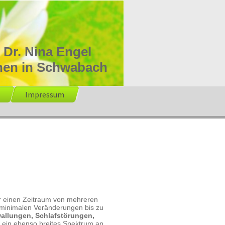
 Dr. Nina Engel
en in Schwabach
Impressum
r einen Zeitraum von mehreren
 minimalen Veränderungen bis zu
wallungen, Schlafstörungen,
 ein ebenso breites Spektrum an