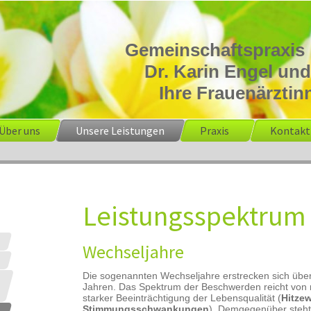
Gemeinschaftspraxis
Dr. Karin Engel und
Ihre Frauenärztinn
Über uns
Unsere Leistungen
Praxis
Kontakt
Leistungsspektrum
Wechseljahre
Die sogenannten Wechseljahre erstrecken sich übe
Jahren. Das Spektrum der Beschwerden reicht von
starker Beeinträchtigung der Lebensqualität (
Hitze
Stimmungsschwankungen
). Demgegenüber steht